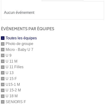
Aucun événement
ÉVÉNEMENTS PAR ÉQUIPES
Toutes les équipes
Photo de groupe
Micro - Baby U 7
U 9
U 11 M
U 11 Filles
U 13
U 15 F
U15-1 M
U 15-2 M
U 18 M
SENIORS F