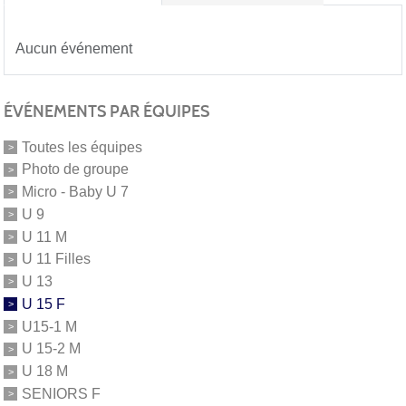
Aucun événement
ÉVÉNEMENTS PAR ÉQUIPES
Toutes les équipes
Photo de groupe
Micro - Baby U 7
U 9
U 11 M
U 11 Filles
U 13
U 15 F
U15-1 M
U 15-2 M
U 18 M
SENIORS F