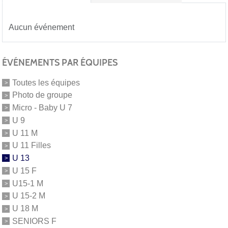
Aucun événement
ÉVÉNEMENTS PAR ÉQUIPES
Toutes les équipes
Photo de groupe
Micro - Baby U 7
U 9
U 11 M
U 11 Filles
U 13
U 15 F
U15-1 M
U 15-2 M
U 18 M
SENIORS F